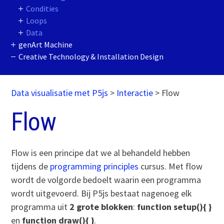
Condities
Loops
Data
genArt Machine
Creative Technology & Installation Design
Data visualisatie met P5js
>
Interactie
>
Flow
Flow
Flow is een principe dat we al behandeld hebben
tijdens de
programming principles
cursus. Met flow
wordt de volgorde bedoelt waarin een programma
wordt uitgevoerd. Bij P5js bestaat nagenoeg elk
programma uit
2 grote blokken
:
function setup(){ }
en
function draw(){ }
.